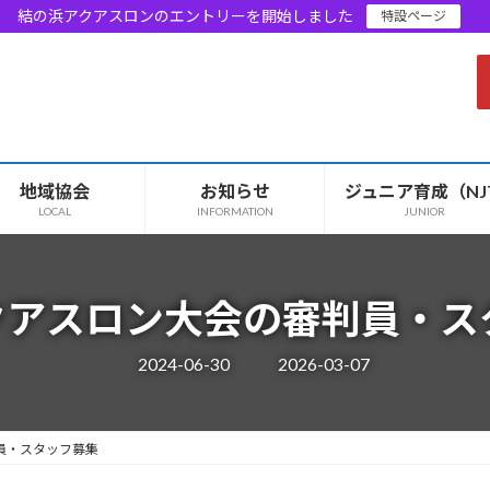
結の浜アクアスロンのエントリーを開始しました
特設ページ
地域協会
お知らせ
ジュニア育成（NJ
LOCAL
INFORMATION
JUNIOR
クアスロン大会の審判員・ス
最
2024-06-30
2026-03-07
終
更
新
日
時
員・スタッフ募集
: