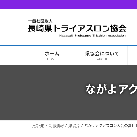
コ
ナ
ン
ビ
テ
ゲ
ン
ー
ツ
シ
へ
ョ
ス
ン
ホーム
県協会について
キ
に
HOME
ABOUT
ッ
移
プ
動
ながよア
HOME
新着情報
県協会
ながよアクアスロン大会の審判