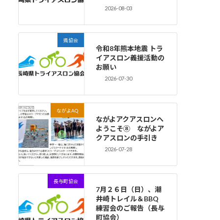
2026-08-03
県協会
令和8年熊本地震 トラ
イアスロン義援活動の
お願い
2026-07-30
ながよAQ
ながよアクアスロンへ
ようこそ⑧ ながよア
クアスロンの手引き
2026-07-28
長与町協会
7月２６日（日）、潮
井崎トレイル＆BBQ
練習会のご報告（長与
町協会）