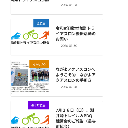
2026-08-03
県協会
令和8年熊本地震 トラ
イアスロン義援活動の
お願い
2026-07-30
ながよAQ
ながよアクアスロンへ
ようこそ⑧ ながよア
クアスロンの手引き
2026-07-28
長与町協会
7月２６日（日）、潮
井崎トレイル＆BBQ
練習会のご報告（長与
町協会）