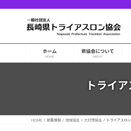
コ
ナ
ン
ビ
テ
ゲ
ン
ー
ツ
シ
へ
ョ
ス
ン
ホーム
県協会について
キ
に
HOME
ABOUT
ッ
移
プ
動
トライア
HOME
新着情報
地域協会
大村市協会
トライアスロン