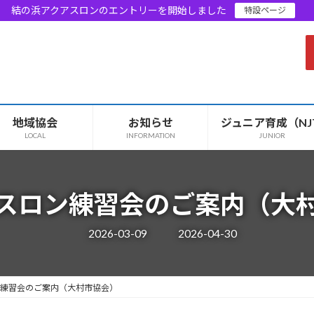
結の浜アクアスロンのエントリーを開始しました
特設ページ
地域協会
お知らせ
ジュニア育成（NJ
LOCAL
INFORMATION
JUNIOR
スロン練習会のご案内（大
最
2026-03-09
2026-04-30
終
更
新
日
時
練習会のご案内（大村市協会）
: