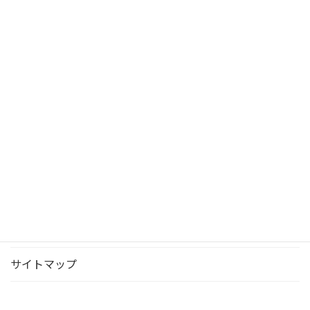
佐世保市協会 (5)
長与町協会 (63)
西海市協会 (4)
アーカイブ
お問い合わせ
サイトマップ